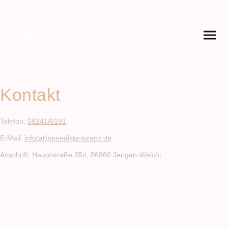
Lorenz
Benedikta
Heilpraktikerin für
Psychotherapie
Kontakt
Telefon:
08241/6191
E-Mail:
info(at)benedikta-lorenz.de
Anschrift: Hauptstraße 35d, 86860 Jengen-Weicht